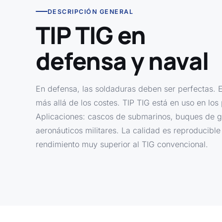
DESCRIPCIÓN GENERAL
TIP TIG en
defensa y naval
En defensa, las soldaduras deben ser perfectas. 
más allá de los costes. TIP TIG está en uso en los
Aplicaciones: cascos de submarinos, buques de g
aeronáuticos militares. La calidad es reproducib
rendimiento muy superior al TIG convencional.