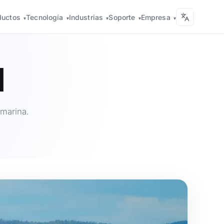
ductos
Tecnología
Industrias
Soporte
Empresa
▾
▾
▾
▾
▾
l
 marina.