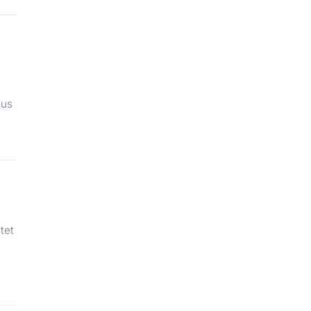
aus
tet