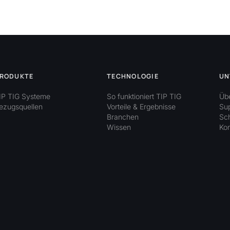
RODUKTE
TECHNOLOGIE
UN
IP TIG Systeme
So funktioniert TIP TIG
Üb
ezugsquellen
Vorteile & Ergebnisse
Su
Branchen
Sc
Wissen
Kon