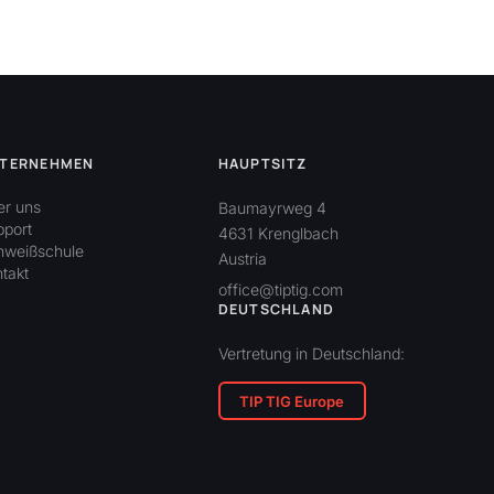
TERNEHMEN
HAUPTSITZ
er uns
Baumayrweg 4
pport
4631 Krenglbach
hweißschule
Austria
takt
office@tiptig.com
DEUTSCHLAND
Vertretung in Deutschland:
TIP TIG Europe