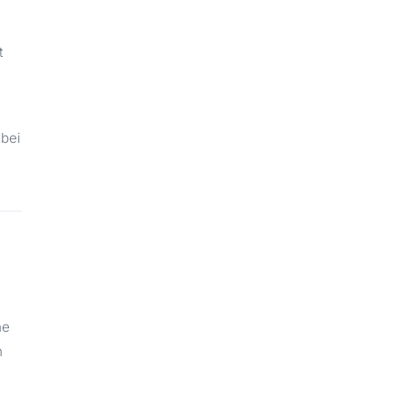
t
 bei
ne
h