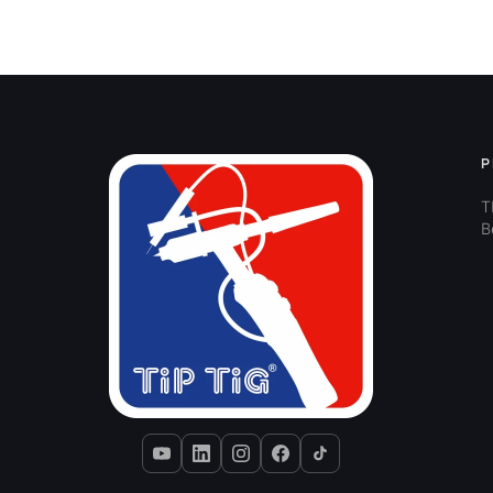
P
T
B