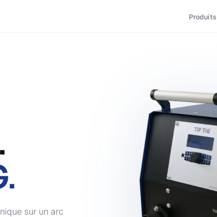
Produit
.
G.
nique sur un arc