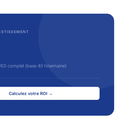
ESTISSEMENT
ROI complet (base 40 h/semaine)
Calculez votre ROI →