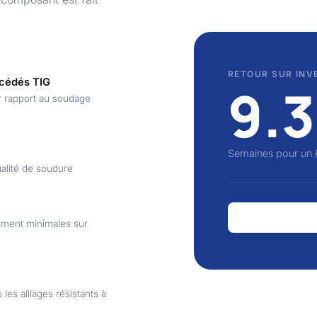
RETOUR SUR INV
océdés TIG
9.3
r rapport au soudage
Semaines pour un 
ualité de soudure
ement minimales sur
les alliages résistants à