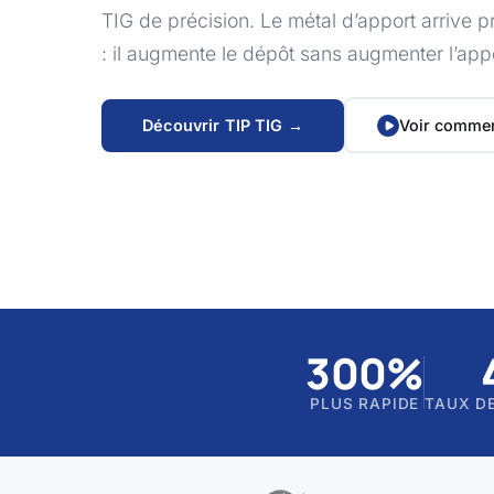
TIG de précision. Le métal d’apport arrive p
: il augmente le dépôt sans augmenter l’app
Découvrir TIP TIG →
Voir commen
300%
PLUS RAPIDE
TAUX D