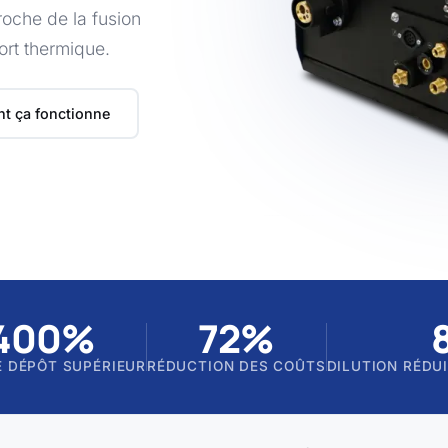
roche de la fusion
ort thermique.
t ça fonctionne
400%
72%
E DÉPÔT SUPÉRIEUR
RÉDUCTION DES COÛTS
DILUTION RÉDU