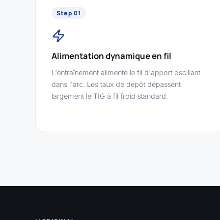
Step 01
Alimentation dynamique en fil
L'entraînement alimente le fil d'apport oscillant
dans l'arc. Les taux de dépôt dépassent
largement le TIG à fil froid standard.