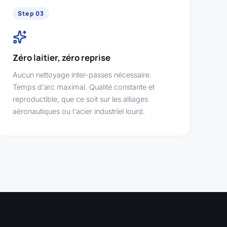
Step 03
Zéro laitier, zéro reprise
Aucun nettoyage inter-passes nécessaire.
Temps d'arc maximal. Qualité constante et
reproductible, que ce soit sur les alliages
aéronautiques ou l'acier industriel lourd.