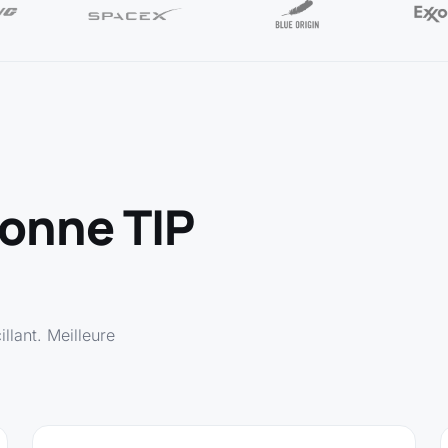
onne TIP
illant. Meilleure