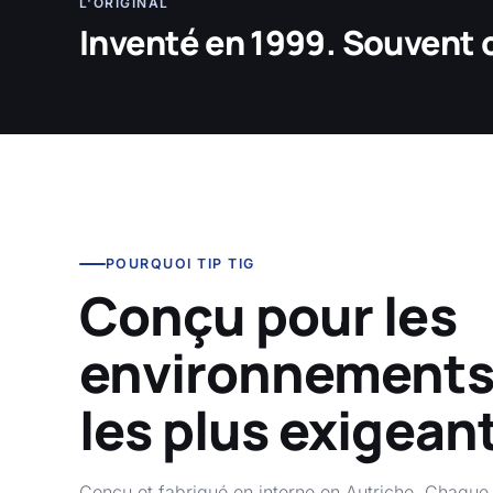
L'ORIGINAL
Inventé en 1999. Souvent c
POURQUOI TIP TIG
Conçu pour les
environnement
les plus exigean
Conçu et fabriqué en interne en Autriche. Chaque