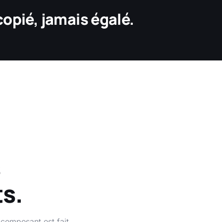
opié, jamais égalé.
s
ts.
 composant est fait