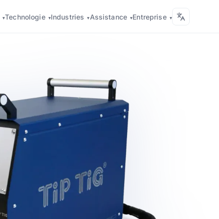
s
Technologie
Industries
Assistance
Entreprise
▾
▾
▾
▾
▾